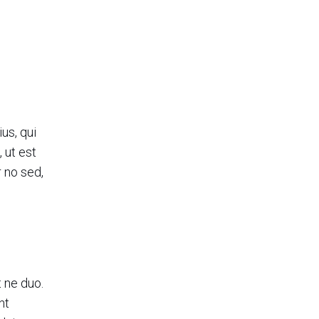
e
us, qui
 ut est
 no sed,
 ne duo.
nt