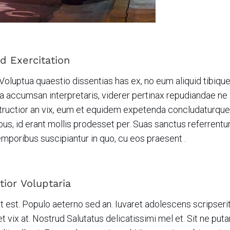
 Exercitation
Voluptua quaestio dissentias has ex, no eum aliquid tibiqu
 accumsan interpretaris, viderer pertinax repudiandae ne i
nstructior an vix, eum et equidem expetenda concludaturque,
us, id erant mollis prodesset per. Suas sanctus referrentur
Temporibus suscipiantur in quo, cu eos praesent .
ior Voluptaria
t est. Populo aeterno sed an. Iuvaret adolescens scripserit
ix at. Nostrud Salutatus delicatissimi mel et. Sit ne puta