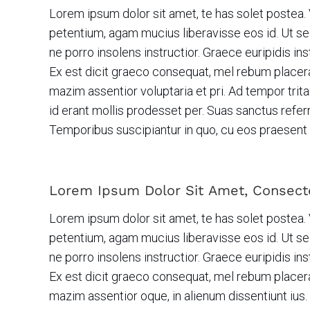
Lorem ipsum dolor sit amet, te has solet postea. 
petentium, agam mucius liberavisse eos id. Ut sea
ne porro insolens instructior. Graece euripidis i
Ex est dicit graeco consequat, mel rebum placera
mazim assentior voluptaria et pri. Ad tempor tritan
id erant mollis prodesset per. Suas sanctus referr
Temporibus suscipiantur in quo, cu eos praesent
Lorem Ipsum Dolor Sit Amet, Consecte
Lorem ipsum dolor sit amet, te has solet postea. 
petentium, agam mucius liberavisse eos id. Ut sea
ne porro insolens instructior. Graece euripidis i
Ex est dicit graeco consequat, mel rebum placera
mazim assentior oque, in alienum dissentiunt ius.