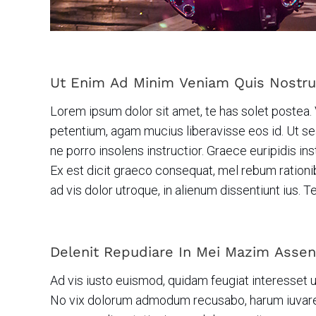
Ut Enim Ad Minim Veniam Quis Nostrud
Lorem ipsum dolor sit amet, te has solet postea. 
petentium, agam mucius liberavisse eos id. Ut sea
ne porro insolens instructior. Graece euripidis i
Ex est dicit graeco consequat, mel rebum rationib
ad vis dolor utroque, in alienum dissentiunt ius. 
Delenit Repudiare In Mei Mazim Assent
Ad vis iusto euismod, quidam feugiat interesset u
No vix dolorum admodum recusabo, harum iuvaret v