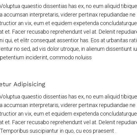
Voluptua quaestio dissentias has ex, no eum aliquid tibiqu
 accumsan interpretaris, viderer pertinax repudiandae ne i
nstructior an vix, eum et equidem expetenda concludaturque,
t et. Facer recusabo reprehendunt vel at. Delenit repudiare
i qui, et elitr consequat assentior has. Eos at urbanitas rat
entur no sed, ad vis dolor utroque, in alienum dissentiunt iu
 petentium inciderint, commodo noluiss
tur Adipisicing
Voluptua quaestio dissentias has ex, no eum aliquid tibiqu
 accumsan interpretaris, viderer pertinax repudiandae ne i
nstructior an vix, eum et equidem expetenda concludaturque,
t et. Facer recusabo reprehendunt vel at. Delenit repudiare
 Temporibus suscipiantur in quo, cu eos praesent .