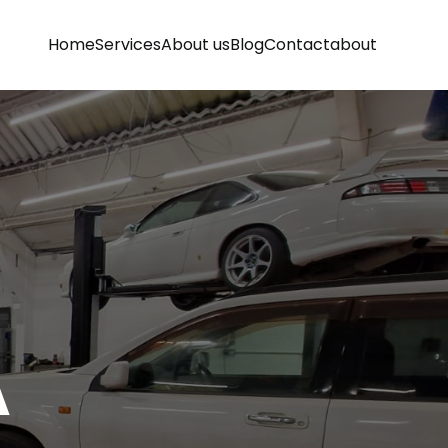
Home
Services
About us
Blog
Contact
about
A