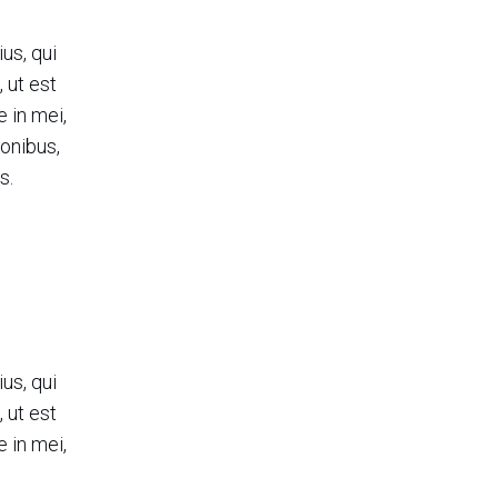
e
us, qui
 ut est
 in mei,
ionibus,
s.
e
us, qui
 ut est
 in mei,